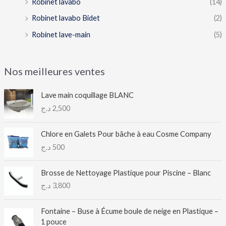
Robinet lavabo
(14)
Robinet lavabo Bidet
(2)
Robinet lave-main
(5)
Nos meilleures ventes
Lave main coquillage BLANC
د.ج
2,500
Chlore en Galets Pour bâche à eau Cosme Company
د.ج
500
Brosse de Nettoyage Plastique pour Piscine – Blanc
د.ج
3,800
Fontaine – Buse à Écume boule de neige en Plastique –
1 pouce