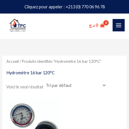
Aller
Cliquez pour appeler : +213 (0) 770 06 96 78
au
contenu
د.ج
0
Accueil
/ Produits identifiés “Hydromètre 16 bar 120°C”
Hydromètre 16 bar 120°C
Voici le seul résultat