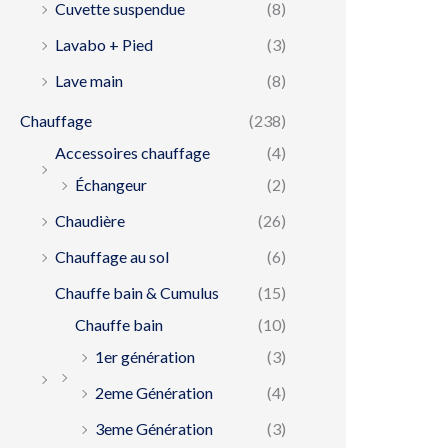
Cuvette suspendue
(8)
Lavabo + Pied
(3)
Lave main
(8)
Chauffage
(238)
Accessoires chauffage
(4)
Échangeur
(2)
Chaudière
(26)
Chauffage au sol
(6)
Chauffe bain & Cumulus
(15)
Chauffe bain
(10)
1er génération
(3)
2eme Génération
(4)
3eme Génération
(3)