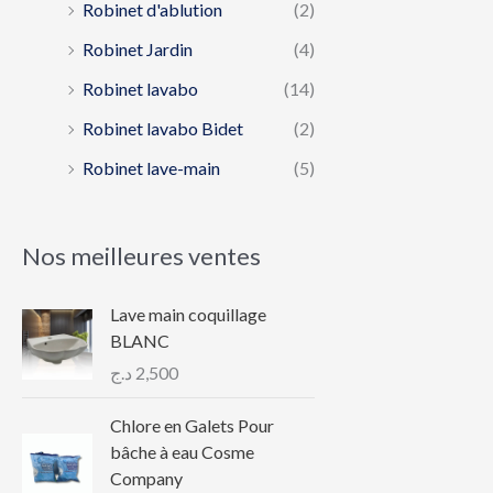
Robinet d'ablution
(2)
Robinet Jardin
(4)
Robinet lavabo
(14)
Robinet lavabo Bidet
(2)
Robinet lave-main
(5)
Nos meilleures ventes
Lave main coquillage
BLANC
د.ج
2,500
Chlore en Galets Pour
bâche à eau Cosme
Company