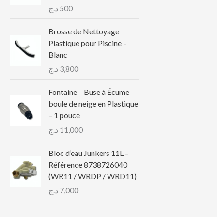
د.ج
500
Brosse de Nettoyage
Plastique pour Piscine –
Blanc
د.ج
3,800
Fontaine – Buse à Écume
boule de neige en Plastique
– 1 pouce
د.ج
11,000
Bloc d’eau Junkers 11L –
Référence 8738726040
(WR11 / WRDP / WRD11)
د.ج
7,000