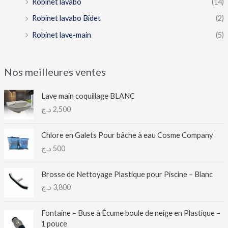
Robinet lavabo
(14)
Robinet lavabo Bidet
(2)
Robinet lave-main
(5)
Nos meilleures ventes
Lave main coquillage BLANC
د.ج
2,500
Chlore en Galets Pour bâche à eau Cosme Company
د.ج
500
Brosse de Nettoyage Plastique pour Piscine – Blanc
د.ج
3,800
Fontaine – Buse à Écume boule de neige en Plastique –
1 pouce