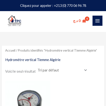
Aller
Cliquez pour appeler : +213 (0) 770 06 96 78
au
contenu
د.ج
0
Accueil
/ Produits identifiés “Hydromètre vertical Tiemme Algérie”
Hydromètre vertical Tiemme Algérie
Voici le seul résultat