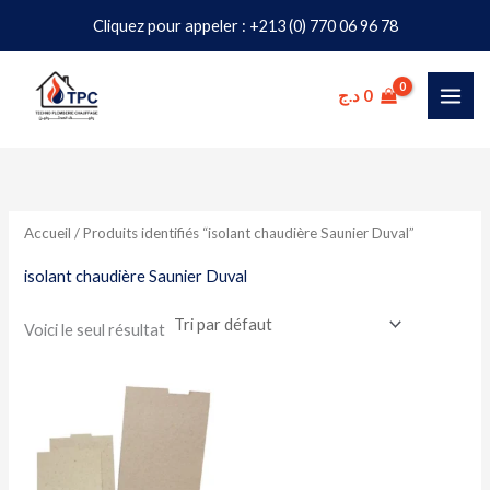
Aller
Cliquez pour appeler : +213 (0) 770 06 96 78
au
contenu
د.ج
0
Accueil
/ Produits identifiés “isolant chaudière Saunier Duval”
isolant chaudière Saunier Duval
Voici le seul résultat