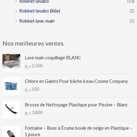
Robinet lavabo
(14)
Robinet lavabo Bidet
(2)
Robinet lave-main
(5)
Nos meilleures ventes
Lave main coquillage BLANC
د.ج
2,500
Chlore en Galets Pour bâche à eau Cosme Company
د.ج
500
Brosse de Nettoyage Plastique pour Piscine – Blanc
د.ج
3,800
Fontaine – Buse à Écume boule de neige en Plastique –
1 pouce