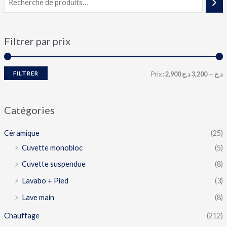
Filtrer par prix
FILTRER
Prix :
3,200 د.ج
—
2,900 د.ج
Catégories
Céramique
(25)
Cuvette monobloc
(5)
Cuvette suspendue
(8)
Lavabo + Pied
(3)
Lave main
(8)
Chauffage
(212)