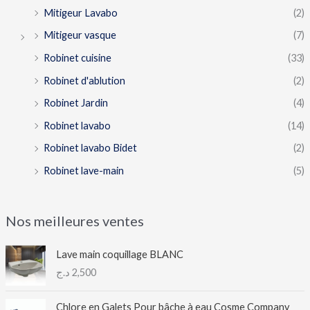
Mitigeur Lavabo
(2)
Mitigeur vasque
(7)
Robinet cuisine
(33)
Robinet d'ablution
(2)
Robinet Jardin
(4)
Robinet lavabo
(14)
Robinet lavabo Bidet
(2)
Robinet lave-main
(5)
Nos meilleures ventes
Lave main coquillage BLANC
د.ج
2,500
Chlore en Galets Pour bâche à eau Cosme Company