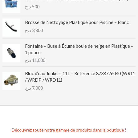
د.ج
500
Brosse de Nettoyage Plastique pour Piscine – Blanc
د.ج
3,800
Fontaine – Buse à Écume boule de neige en Plastique –
1 pouce
د.ج
11,000
Bloc d’eau Junkers 11L – Référence 8738726040 (WR11
/ WRDP / WRD11)
د.ج
7,000
Découvrez toute notre gamme de produits dans la boutique !