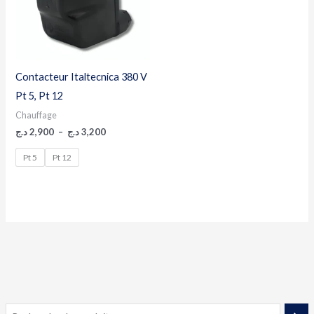
Contacteur Italtecnica 380 V
Pt 5, Pt 12
Chauffage
د.ج
2,900
–
د.ج
3,200
Pt 5
Pt 12