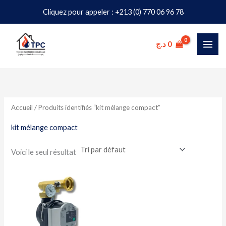
Aller
Cliquez pour appeler : +213 (0) 770 06 96 78
au
contenu
د.ج
0
Accueil
/ Produits identifiés “kit mélange compact”
kit mélange compact
Voici le seul résultat