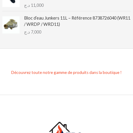
د.ج
11,000
Bloc d’eau Junkers 11L – Référence 8738726040 (WR11
/ WRDP / WRD11)
د.ج
7,000
Découvrez toute notre gamme de produits dans la boutique !