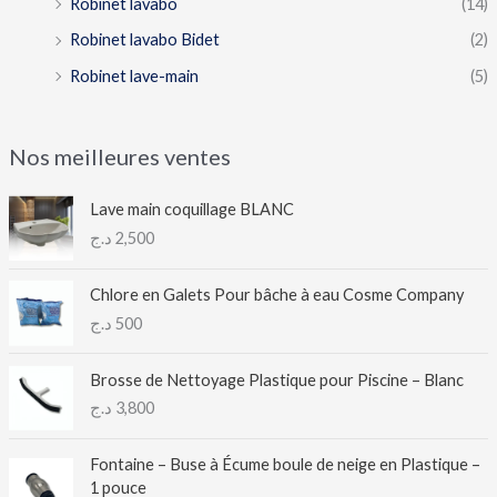
Robinet lavabo
(14)
Robinet lavabo Bidet
(2)
Robinet lave-main
(5)
Nos meilleures ventes
Lave main coquillage BLANC
د.ج
2,500
Chlore en Galets Pour bâche à eau Cosme Company
د.ج
500
Brosse de Nettoyage Plastique pour Piscine – Blanc
د.ج
3,800
Fontaine – Buse à Écume boule de neige en Plastique –
1 pouce