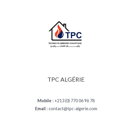
3
,
0
0
0
د
.
ج
TPC ALGÉRIE
Mobile :
+213 (0) 770 06 96 78
Email :
contact@tpc-algerie.com