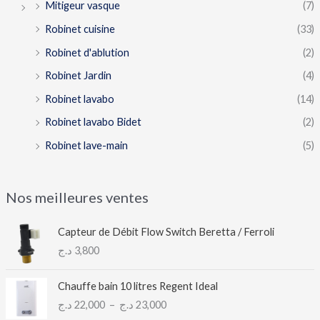
Mitigeur vasque
(7)
Robinet cuisine
(33)
Robinet d'ablution
(2)
Robinet Jardin
(4)
Robinet lavabo
(14)
Robinet lavabo Bidet
(2)
Robinet lave-main
(5)
Nos meilleures ventes
Capteur de Débit Flow Switch Beretta / Ferroli
د.ج
3,800
P
Chauffe bain 10 litres Regent Ideal
l
د.ج
22,000
–
د.ج
23,000
a