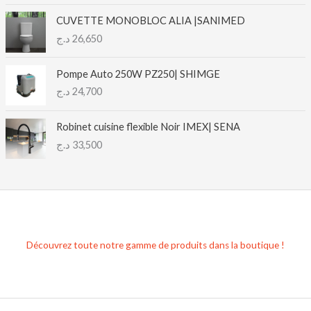
g
e
CUVETTE MONOBLOC ALIA |SANIMED
d
د.ج
26,650
e
p
Pompe Auto 250W PZ250| SHIMGE
r
د.ج
24,700
i
x
Robinet cuisine flexible Noir IMEX| SENA
:
د.ج
33,500
2
2
,
0
0
0
Découvrez toute notre gamme de produits dans la boutique !
د
.
ج
à
2