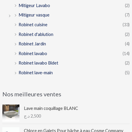
Mitigeur Lavabo
(2)
Mitigeur vasque
(7)
Robinet cuisine
(33)
Robinet d'ablution
(2)
Robinet Jardin
(4)
Robinet lavabo
(14)
Robinet lavabo Bidet
(2)
Robinet lave-main
(5)
Nos meilleures ventes
Lave main coquillage BLANC
د.ج
2,500
Chlore en Galets Pour bâche à eau Cosme Company