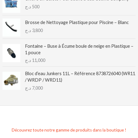
د.ج
500
Brosse de Nettoyage Plastique pour Piscine – Blanc
د.ج
3,800
Fontaine – Buse à Écume boule de neige en Plastique –
1 pouce
د.ج
11,000
Bloc d’eau Junkers 11L – Référence 8738726040 (WR11
/ WRDP / WRD11)
د.ج
7,000
Découvrez toute notre gamme de produits dans la boutique !