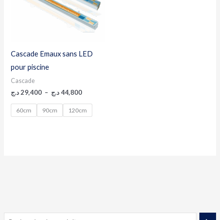
Cascade Emaux sans LED
pour piscine
Cascade
د.ج
29,400
–
د.ج
44,800
60cm
90cm
120cm