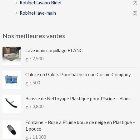
Robinet lavabo Bidet
(2)
Robinet lave-main
(5)
Nos meilleures ventes
Lave main coquillage BLANC
د.ج
2,500
Chlore en Galets Pour bâche à eau Cosme Company
د.ج
500
Brosse de Nettoyage Plastique pour Piscine – Blanc
د.ج
3,800
Fontaine – Buse à Écume boule de neige en Plastique –
1 pouce
د.ج
11,000