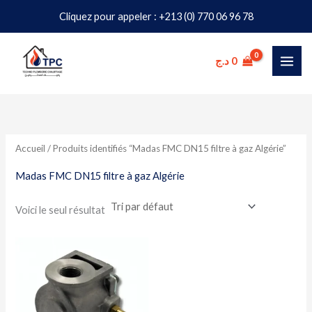
Aller
Cliquez pour appeler : +213 (0) 770 06 96 78
au
contenu
د.ج
0
Accueil
/ Produits identifiés “Madas FMC DN15 filtre à gaz Algérie”
Madas FMC DN15 filtre à gaz Algérie
Voici le seul résultat