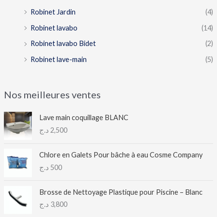
Robinet Jardin
(4)
Robinet lavabo
(14)
Robinet lavabo Bidet
(2)
Robinet lave-main
(5)
Nos meilleures ventes
Lave main coquillage BLANC
د.ج
2,500
Chlore en Galets Pour bâche à eau Cosme Company
د.ج
500
Brosse de Nettoyage Plastique pour Piscine – Blanc
د.ج
3,800