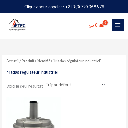
Aller
Cliquez pour appeler : +213 (0) 770 06 96 78
au
contenu
د.ج
0
Accueil
/ Produits identifiés “Madas régulateur industriel”
Madas régulateur industriel
Voici le seul résultat