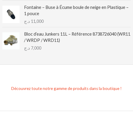
Fontaine – Buse à Écume boule de neige en Plastique –
1 pouce
د.ج
11,000
Bloc d’eau Junkers 11L – Référence 8738726040 (WR11
/ WRDP / WRD11)
د.ج
7,000
Découvrez toute notre gamme de produits dans la boutique !