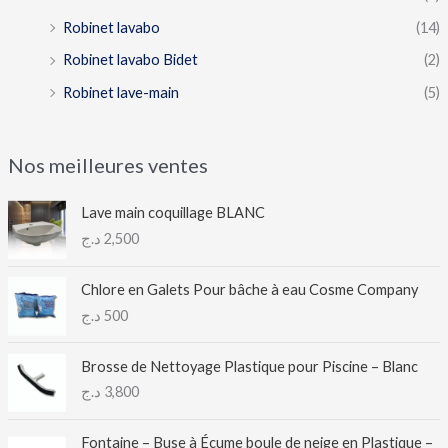
Robinet lavabo
(14)
Robinet lavabo Bidet
(2)
Robinet lave-main
(5)
Nos meilleures ventes
Lave main coquillage BLANC
د.ج
2,500
Chlore en Galets Pour bâche à eau Cosme Company
د.ج
500
Brosse de Nettoyage Plastique pour Piscine – Blanc
د.ج
3,800
Fontaine – Buse à Écume boule de neige en Plastique –