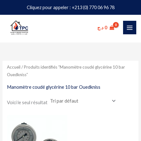
Aller
Cliquez pour appeler : +213 (0) 770 06 96 78
au
contenu
د.ج
0
Accueil
/ Produits identifiés “Manomètre coudé glycérine 10 bar
Ouedkniss”
Manomètre coudé glycérine 10 bar Ouedkniss
Voici le seul résultat