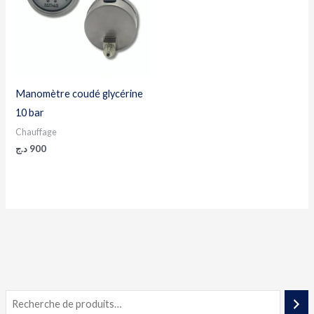
Manomètre coudé glycérine
10 bar
Chauffage
د.ج
900