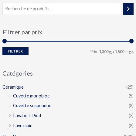
Filtrer par prix
FILTRER
Prix :
1,500 د.ج
—
1,300 د.ج
Catégories
Céramique
(25)
Cuvette monobloc
(5)
Cuvette suspendue
(8)
Lavabo + Pied
(3)
Lave main
(8)