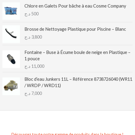
Chlore en Galets Pour bâche à eau Cosme Company
د.ج
500
Brosse de Nettoyage Plastique pour Piscine – Blanc
د.ج
3,800
Fontaine – Buse à Écume boule de neige en Plastique –
1 pouce
د.ج
11,000
Bloc d’eau Junkers 11L – Référence 8738726040 (WR11
/ WRDP / WRD11)
د.ج
7,000
Découvrez toute notre gamme de produits dans la boutique !