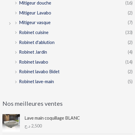
Mitigeur douche
(16)
Mitigeur Lavabo
(2)
Mitigeur vasque
(7)
Robinet cuisine
(33)
Robinet d'ablution
(2)
Robinet Jardin
(4)
Robinet lavabo
(14)
Robinet lavabo Bidet
(2)
Robinet lave-main
(5)
Nos meilleures ventes
Lave main coquillage BLANC
د.ج
2,500