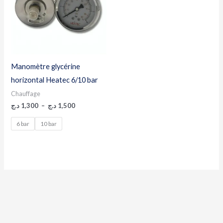
1,500 د.ج
Manomètre glycérine
horizontal Heatec 6/10 bar
Chauffage
د.ج
1,300
–
د.ج
1,500
6 bar
10 bar