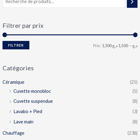
Filtrer par prix
FILTRER
Prix :
1,500 د.ج
—
1,300 د.ج
Catégories
Céramique
(25)
Cuvette monobloc
(5)
Cuvette suspendue
(8)
Lavabo + Pied
(3)
Lave main
(8)
Chauffage
(238)