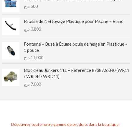
د.ج
500
Brosse de Nettoyage Plastique pour Piscine – Blanc
د.ج
3,800
Fontaine – Buse à Écume boule de neige en Plastique –
1 pouce
د.ج
11,000
Bloc d’eau Junkers 11L – Référence 8738726040 (WR11
/ WRDP / WRD11)
د.ج
7,000
Découvrez toute notre gamme de produits dans la boutique !