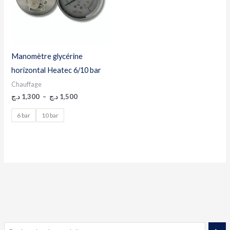
Manomètre glycérine
horizontal Heatec 6/10 bar
Chauffage
د.ج
1,300
–
د.ج
1,500
6 bar
10 bar