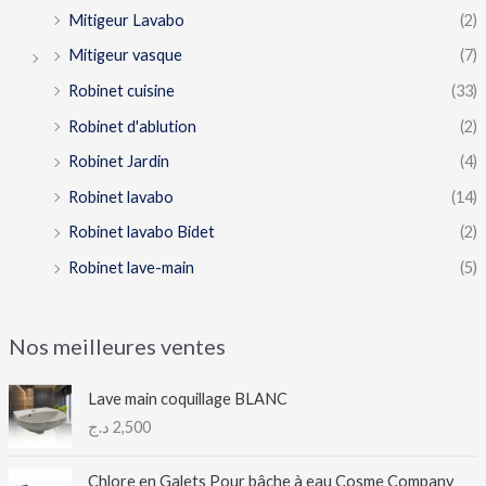
Mitigeur Lavabo
(2)
Mitigeur vasque
(7)
Robinet cuisine
(33)
Robinet d'ablution
(2)
Robinet Jardin
(4)
Robinet lavabo
(14)
Robinet lavabo Bidet
(2)
Robinet lave-main
(5)
Nos meilleures ventes
Lave main coquillage BLANC
د.ج
2,500
Chlore en Galets Pour bâche à eau Cosme Company