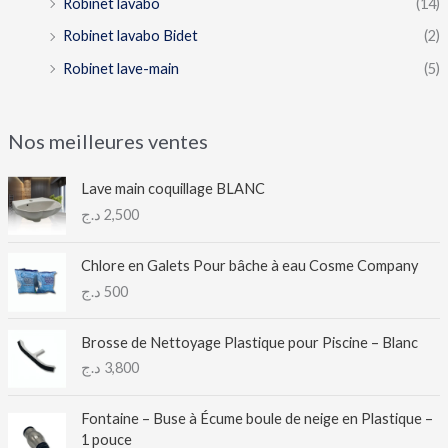
Robinet lavabo
(14)
Robinet lavabo Bidet
(2)
Robinet lave-main
(5)
Nos meilleures ventes
Lave main coquillage BLANC
د.ج
2,500
Chlore en Galets Pour bâche à eau Cosme Company
د.ج
500
Brosse de Nettoyage Plastique pour Piscine – Blanc
د.ج
3,800
Fontaine – Buse à Écume boule de neige en Plastique –
1 pouce