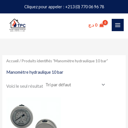
Aller
Cliquez pour appeler : +213 (0) 770 06 96 78
au
contenu
د.ج
0
Accueil
/ Produits identifiés “Manomètre hydraulique 10 bar”
Manomètre hydraulique 10 bar
Voici le seul résultat