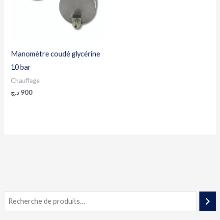
Manomètre coudé glycérine
10 bar
Chauffage
د.ج
900