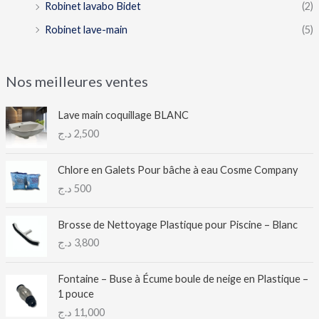
Robinet lavabo Bidet
(2)
Robinet lave-main
(5)
Nos meilleures ventes
Lave main coquillage BLANC
د.ج
2,500
Chlore en Galets Pour bâche à eau Cosme Company
د.ج
500
Brosse de Nettoyage Plastique pour Piscine – Blanc
د.ج
3,800
Fontaine – Buse à Écume boule de neige en Plastique –
1 pouce
د.ج
11,000