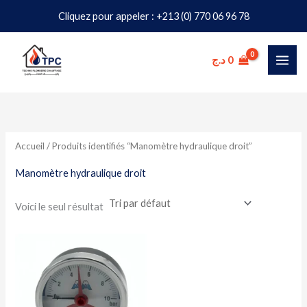
Aller
Cliquez pour appeler : +213 (0) 770 06 96 78
au
contenu
د.ج
0
Accueil
/ Produits identifiés “Manomètre hydraulique droit”
Manomètre hydraulique droit
Voici le seul résultat