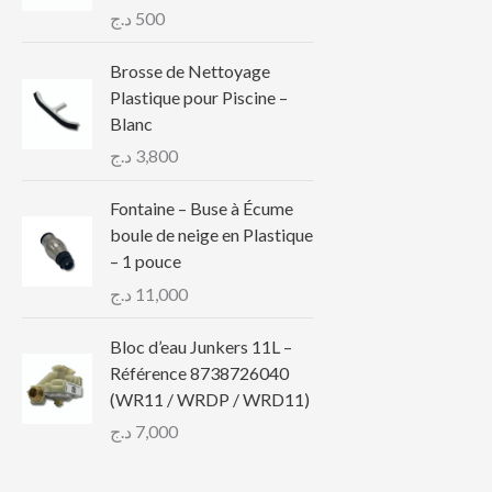
د.ج
500
Brosse de Nettoyage
Plastique pour Piscine –
Blanc
د.ج
3,800
Fontaine – Buse à Écume
boule de neige en Plastique
– 1 pouce
د.ج
11,000
Bloc d’eau Junkers 11L –
Référence 8738726040
(WR11 / WRDP / WRD11)
د.ج
7,000