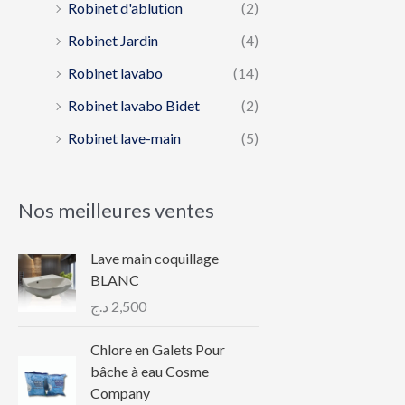
Robinet d'ablution
(2)
Robinet Jardin
(4)
Robinet lavabo
(14)
Robinet lavabo Bidet
(2)
Robinet lave-main
(5)
Nos meilleures ventes
Lave main coquillage
BLANC
د.ج
2,500
Chlore en Galets Pour
bâche à eau Cosme
Company