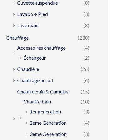
Cuvette suspendue
(8)
Lavabo + Pied
(3)
Lave main
(8)
Chauffage
(238)
Accessoires chauffage
(4)
Échangeur
(2)
Chaudière
(26)
Chauffage au sol
(6)
Chauffe bain & Cumulus
(15)
Chauffe bain
(10)
1er génération
(3)
2eme Génération
(4)
3eme Génération
(3)