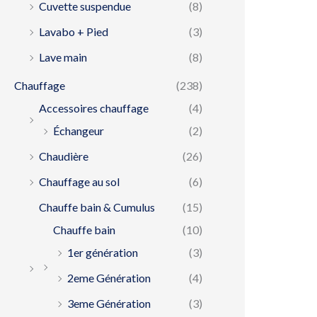
Cuvette suspendue
(8)
Lavabo + Pied
(3)
Lave main
(8)
Chauffage
(238)
Accessoires chauffage
(4)
Échangeur
(2)
Chaudière
(26)
Chauffage au sol
(6)
Chauffe bain & Cumulus
(15)
Chauffe bain
(10)
1er génération
(3)
2eme Génération
(4)
3eme Génération
(3)