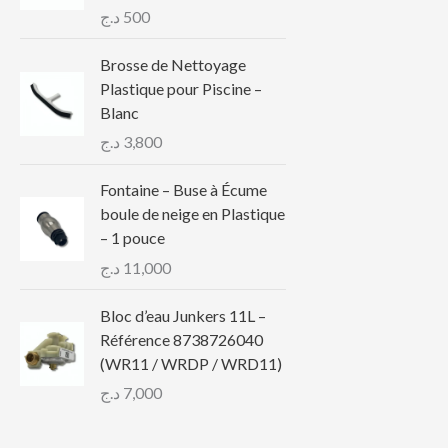
د.ج
500
Brosse de Nettoyage
Plastique pour Piscine –
Blanc
د.ج
3,800
Fontaine – Buse à Écume
boule de neige en Plastique
– 1 pouce
د.ج
11,000
Bloc d’eau Junkers 11L –
Référence 8738726040
(WR11 / WRDP / WRD11)
د.ج
7,000