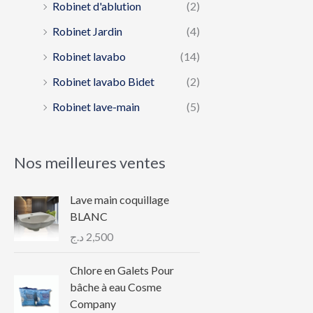
Robinet d'ablution
(2)
Robinet Jardin
(4)
Robinet lavabo
(14)
Robinet lavabo Bidet
(2)
Robinet lave-main
(5)
Nos meilleures ventes
Lave main coquillage
BLANC
د.ج
2,500
Chlore en Galets Pour
bâche à eau Cosme
Company