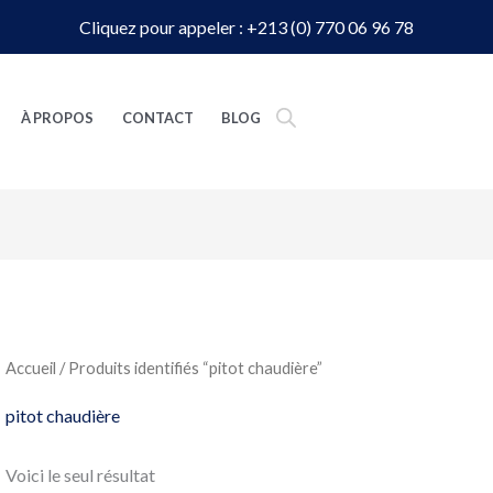
Cliquez pour appeler : +213 (0) 770 06 96 78
À PROPOS
CONTACT
BLOG
Accueil
/ Produits identifiés “pitot chaudière”
pitot chaudière
Voici le seul résultat