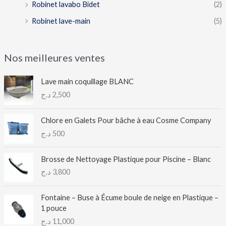
Robinet lavabo Bidet
(2)
Robinet lave-main
(5)
Nos meilleures ventes
Lave main coquillage BLANC
د.ج
2,500
Chlore en Galets Pour bâche à eau Cosme Company
د.ج
500
Brosse de Nettoyage Plastique pour Piscine – Blanc
د.ج
3,800
Fontaine – Buse à Écume boule de neige en Plastique –
1 pouce
د.ج
11,000