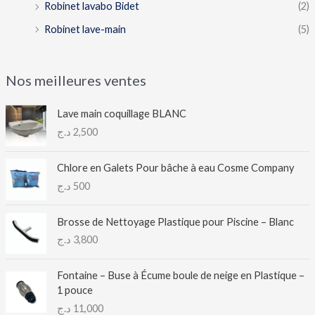
Robinet lavabo Bidet
(2)
Robinet lave-main
(5)
Nos meilleures ventes
Lave main coquillage BLANC
د.ج
2,500
Chlore en Galets Pour bâche à eau Cosme Company
د.ج
500
Brosse de Nettoyage Plastique pour Piscine – Blanc
د.ج
3,800
Fontaine – Buse à Écume boule de neige en Plastique –
1 pouce
د.ج
11,000