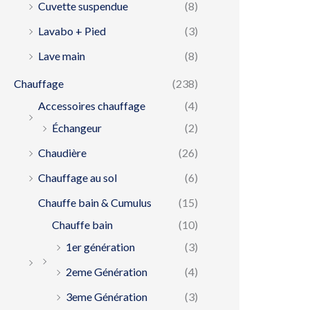
Cuvette suspendue
(8)
Lavabo + Pied
(3)
Lave main
(8)
Chauffage
(238)
Accessoires chauffage
(4)
Échangeur
(2)
Chaudière
(26)
Chauffage au sol
(6)
Chauffe bain & Cumulus
(15)
Chauffe bain
(10)
1er génération
(3)
2eme Génération
(4)
3eme Génération
(3)