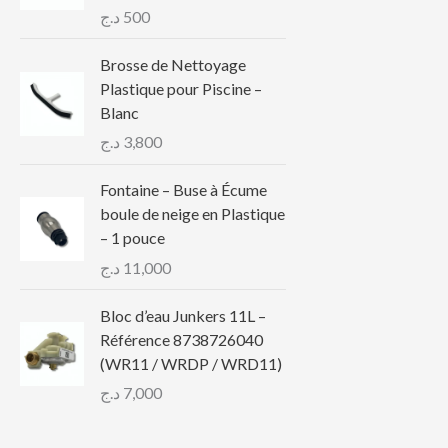
د.ج
500
Brosse de Nettoyage
Plastique pour Piscine –
Blanc
د.ج
3,800
Fontaine – Buse à Écume
boule de neige en Plastique
– 1 pouce
د.ج
11,000
Bloc d’eau Junkers 11L –
Référence 8738726040
(WR11 / WRDP / WRD11)
د.ج
7,000