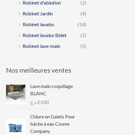
Robinet d'ablution
(2)
Robinet Jardin
(4)
Robinet lavabo
(14)
Robinet lavabo Bidet
(2)
Robinet lave-main
(5)
Nos meilleures ventes
Lave main coquillage
BLANC
د.ج
2,500
Chlore en Galets Pour
bâche à eau Cosme
Company