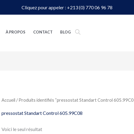
Cliquez pour appeler : +213 (0) 770 06 96 78
À PROPOS
CONTACT
BLOG
Accueil
/ Produits identifiés “pressostat Standart Control 605.99C0
pressostat Standart Control 605.99C08
Voici le seul résultat