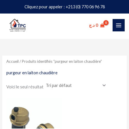
Aller
Cliquez pour appeler : +213 (0) 770 06 96 78
au
contenu
د.ج
0
Accueil
/ Produits identifiés “purgeur en laiton chaudière”
purgeur en laiton chaudière
Voici le seul résultat