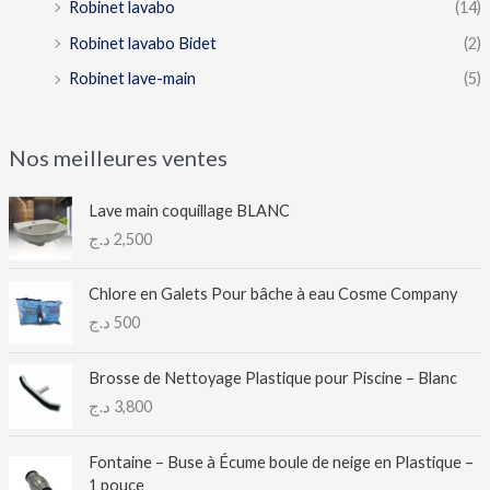
Robinet lavabo
(14)
Robinet lavabo Bidet
(2)
Robinet lave-main
(5)
Nos meilleures ventes
Lave main coquillage BLANC
د.ج
2,500
Chlore en Galets Pour bâche à eau Cosme Company
د.ج
500
Brosse de Nettoyage Plastique pour Piscine – Blanc
د.ج
3,800
Fontaine – Buse à Écume boule de neige en Plastique –
1 pouce