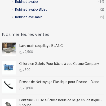
Robinet lavabo
(14)
Robinet lavabo Bidet
(2)
Robinet lave-main
(5)
Nos meilleures ventes
Lave main coquillage BLANC
د.ج
2,500
Chlore en Galets Pour bâche à eau Cosme Company
د.ج
500
Brosse de Nettoyage Plastique pour Piscine – Blanc
د.ج
3,800
Fontaine – Buse à Écume boule de neige en Plastique –
1 pouce