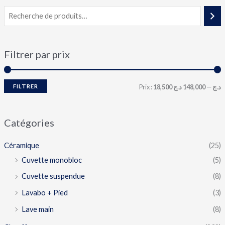
Filtrer par prix
FILTRER
Prix :
148,000 د.ج
—
18,500 د.ج
Catégories
Céramique
(25)
Cuvette monobloc
(5)
Cuvette suspendue
(8)
Lavabo + Pied
(3)
Lave main
(8)