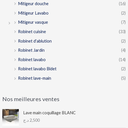
Mitigeur douche
(16)
Mitigeur Lavabo
(2)
Mitigeur vasque
(7)
Robinet cuisine
(33)
Robinet d'ablution
(2)
Robinet Jardin
(4)
Robinet lavabo
(14)
Robinet lavabo Bidet
(2)
Robinet lave-main
(5)
Nos meilleures ventes
Lave main coquillage BLANC
د.ج
2,500