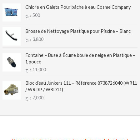
Chlore en Galets Pour bâche à eau Cosme Company
د.ج
500
Brosse de Nettoyage Plastique pour Piscine – Blanc
د.ج
3,800
Fontaine – Buse à Écume boule de neige en Plastique –
1 pouce
د.ج
11,000
Bloc d’eau Junkers 11L – Référence 8738726040 (WR11
/ WRDP / WRD11)
د.ج
7,000