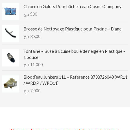
Chlore en Galets Pour bâche à eau Cosme Company
د.ج
500
Brosse de Nettoyage Plastique pour Piscine – Blanc
د.ج
3,800
Fontaine – Buse à Écume boule de neige en Plastique –
1 pouce
د.ج
11,000
Bloc d’eau Junkers 11L – Référence 8738726040 (WR11
/ WRDP / WRD11)
د.ج
7,000