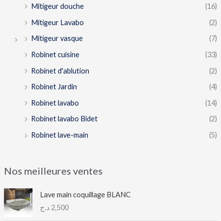
Mitigeur douche
(16)
Mitigeur Lavabo
(2)
Mitigeur vasque
(7)
Robinet cuisine
(33)
Robinet d'ablution
(2)
Robinet Jardin
(4)
Robinet lavabo
(14)
Robinet lavabo Bidet
(2)
Robinet lave-main
(5)
Nos meilleures ventes
Lave main coquillage BLANC
د.ج
2,500