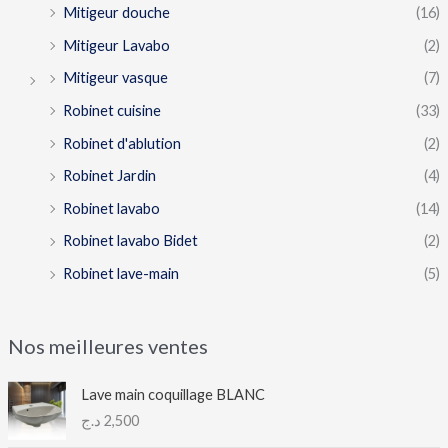
Mitigeur douche
(16)
Mitigeur Lavabo
(2)
Mitigeur vasque
(7)
Robinet cuisine
(33)
Robinet d'ablution
(2)
Robinet Jardin
(4)
Robinet lavabo
(14)
Robinet lavabo Bidet
(2)
Robinet lave-main
(5)
Nos meilleures ventes
Lave main coquillage BLANC
د.ج
2,500