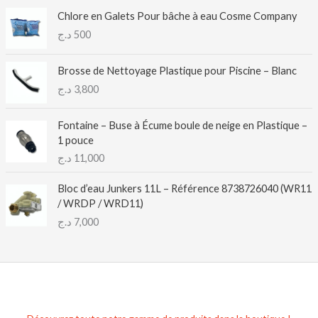
Chlore en Galets Pour bâche à eau Cosme Company
د.ج
500
Brosse de Nettoyage Plastique pour Piscine – Blanc
د.ج
3,800
Fontaine – Buse à Écume boule de neige en Plastique –
1 pouce
د.ج
11,000
Bloc d’eau Junkers 11L – Référence 8738726040 (WR11
/ WRDP / WRD11)
د.ج
7,000