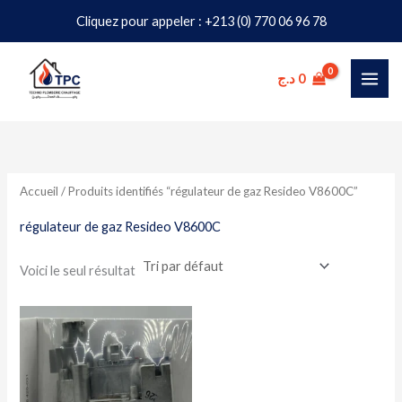
Aller
Cliquez pour appeler : +213 (0) 770 06 96 78
au
contenu
د.ج
0
Accueil
/ Produits identifiés “régulateur de gaz Resideo V8600C”
régulateur de gaz Resideo V8600C
Voici le seul résultat