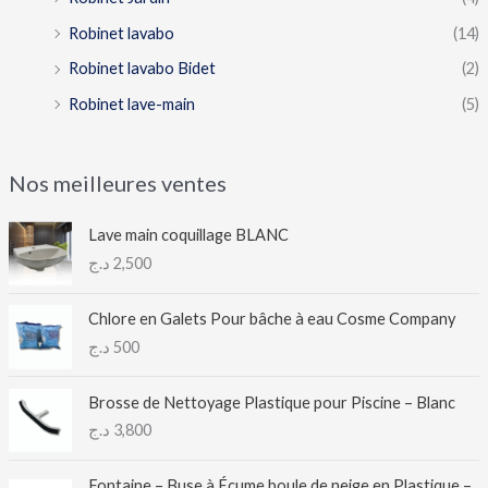
Robinet lavabo
(14)
Robinet lavabo Bidet
(2)
Robinet lave-main
(5)
Nos meilleures ventes
Lave main coquillage BLANC
د.ج
2,500
Chlore en Galets Pour bâche à eau Cosme Company
د.ج
500
Brosse de Nettoyage Plastique pour Piscine – Blanc
د.ج
3,800
Fontaine – Buse à Écume boule de neige en Plastique –