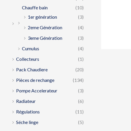
Chauffe bain
(10)
1er génération
(3)
2eme Génération
(4)
3eme Génération
(3)
Cumulus
(4)
Collecteurs
(1)
Pack Chaudiere
(20)
Pièces de rechange
(134)
Pompe Accelerateur
(3)
Radiateur
(6)
Régulations
(11)
Séche linge
(5)