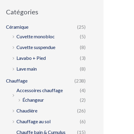
Catégories
Céramique
(25)
Cuvette monobloc
(5)
Cuvette suspendue
(8)
Lavabo + Pied
(3)
Lave main
(8)
Chauffage
(238)
Accessoires chauffage
(4)
Échangeur
(2)
Chaudière
(26)
Chauffage au sol
(6)
Chauffe bain & Cumulus
(15)