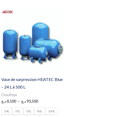
Plage
de
prix :
8,100 د.ج
à
93,500 د.ج
Vase de surpression HEATEC Blue
– 24 L à 500 L
Chauffage
د.ج
8,100
–
د.ج
93,500
24L
35L
50L
80L
100L