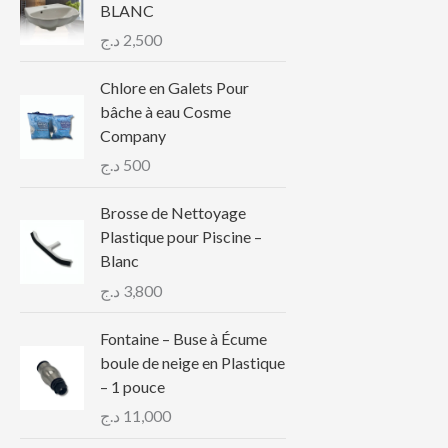
BLANC
د.ج
2,500
Chlore en Galets Pour
bâche à eau Cosme
Company
د.ج
500
Brosse de Nettoyage
Plastique pour Piscine –
Blanc
د.ج
3,800
Fontaine – Buse à Écume
boule de neige en Plastique
– 1 pouce
د.ج
11,000