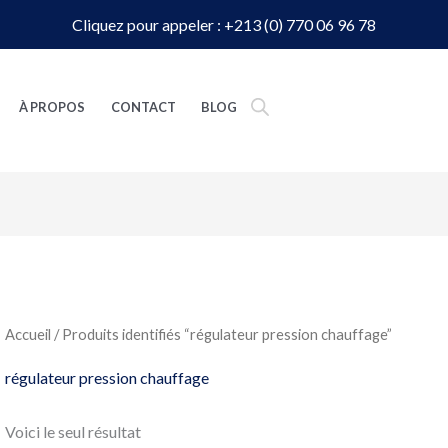
Cliquez pour appeler : +213 (0) 770 06 96 78
À PROPOS
CONTACT
BLOG
Accueil
/ Produits identifiés “régulateur pression chauffage”
régulateur pression chauffage
Voici le seul résultat