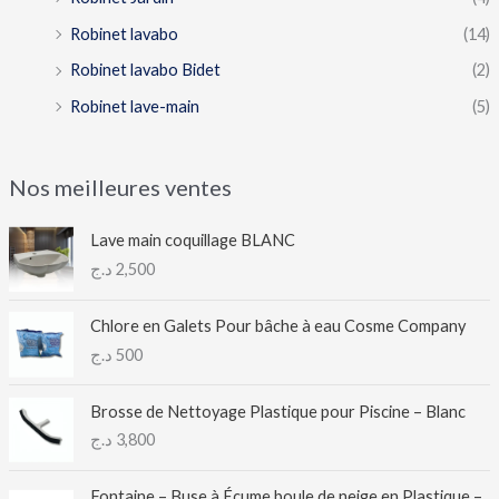
Robinet lavabo
(14)
Robinet lavabo Bidet
(2)
Robinet lave-main
(5)
Nos meilleures ventes
Lave main coquillage BLANC
د.ج
2,500
Chlore en Galets Pour bâche à eau Cosme Company
د.ج
500
Brosse de Nettoyage Plastique pour Piscine – Blanc
د.ج
3,800
Fontaine – Buse à Écume boule de neige en Plastique –