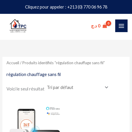
Aller
Cliquez pour appeler : +213 (0) 770 06 96 78
au
contenu
د.ج
0
Accueil
/ Produits identifiés “régulation chauffage sans fil”
régulation chauffage sans fil
Voici le seul résultat