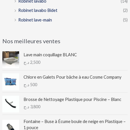
Robinet lavabo
(14)
Robinet lavabo Bidet
(2)
Robinet lave-main
(5)
Nos meilleures ventes
Lave main coquillage BLANC
د.ج
2,500
Chlore en Galets Pour bâche à eau Cosme Company
د.ج
500
Brosse de Nettoyage Plastique pour Piscine – Blanc
د.ج
3,800
Fontaine – Buse à Écume boule de neige en Plastique –
1 pouce