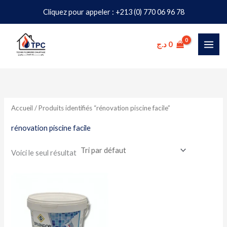
Aller
Cliquez pour appeler : +213 (0) 770 06 96 78
au
contenu
د.ج
0
Accueil
/ Produits identifiés “rénovation piscine facile”
rénovation piscine facile
Voici le seul résultat