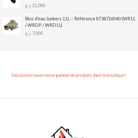
د.ج
11,000
Bloc d’eau Junkers 11L – Référence 8738726040 (WR11
/ WRDP / WRD11)
د.ج
7,000
Découvrez toute notre gamme de produits dans la boutique !