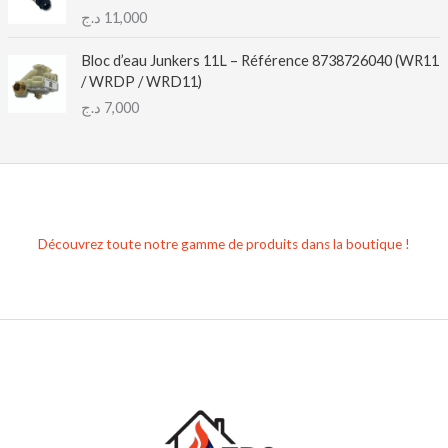
د.ج
11,000
Bloc d’eau Junkers 11L – Référence 8738726040 (WR11
/ WRDP / WRD11)
د.ج
7,000
Découvrez toute notre gamme de produits dans la boutique !