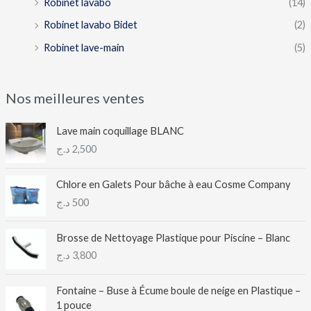
Robinet lavabo
(14)
Robinet lavabo Bidet
(2)
Robinet lave-main
(5)
Nos meilleures ventes
Lave main coquillage BLANC
د.ج
2,500
Chlore en Galets Pour bâche à eau Cosme Company
د.ج
500
Brosse de Nettoyage Plastique pour Piscine – Blanc
د.ج
3,800
Fontaine – Buse à Écume boule de neige en Plastique –
1 pouce