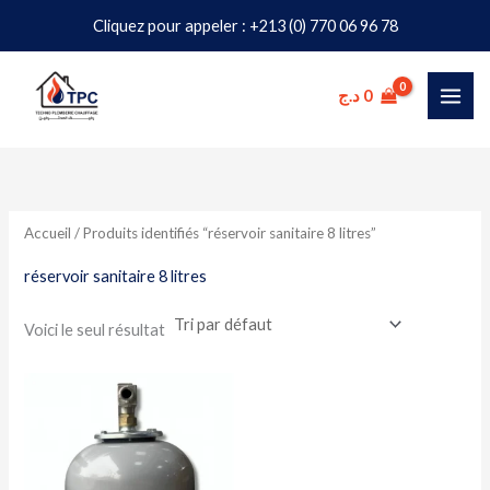
Aller
Cliquez pour appeler : +213 (0) 770 06 96 78
au
contenu
د.ج
0
Accueil
/ Produits identifiés “réservoir sanitaire 8 litres”
réservoir sanitaire 8 litres
Voici le seul résultat