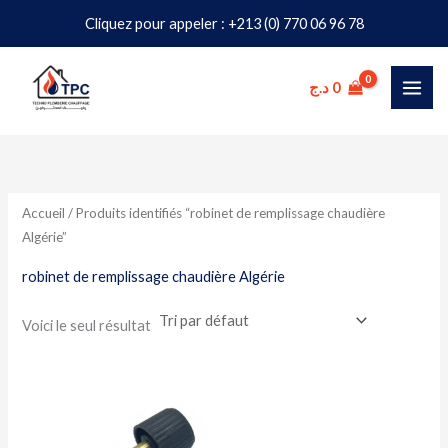
Aller
Cliquez pour appeler : +213 (0) 770 06 96 78
au
contenu
د.ج
0
Accueil
/ Produits identifiés “robinet de remplissage chaudière
Algérie”
robinet de remplissage chaudière Algérie
Voici le seul résultat