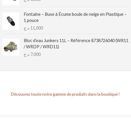
Fontaine – Buse à Écume boule de neige en Plastique –
1 pouce
د.ج
11,000
Bloc d’eau Junkers 11L – Référence 8738726040 (WR11
/ WRDP / WRD11)
د.ج
7,000
Découvrez toute notre gamme de produits dans la boutique !