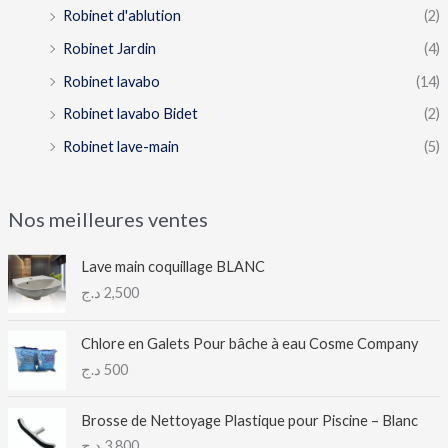
Robinet d'ablution
(2)
Robinet Jardin
(4)
Robinet lavabo
(14)
Robinet lavabo Bidet
(2)
Robinet lave-main
(5)
Nos meilleures ventes
Lave main coquillage BLANC
د.ج
2,500
Chlore en Galets Pour bâche à eau Cosme Company
د.ج
500
Brosse de Nettoyage Plastique pour Piscine – Blanc
د.ج
3,800