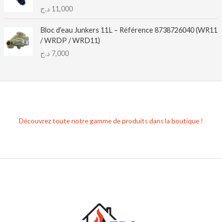
د.ج
11,000
Bloc d’eau Junkers 11L – Référence 8738726040 (WR11
/ WRDP / WRD11)
د.ج
7,000
Découvrez toute notre gamme de produits dans la boutique !