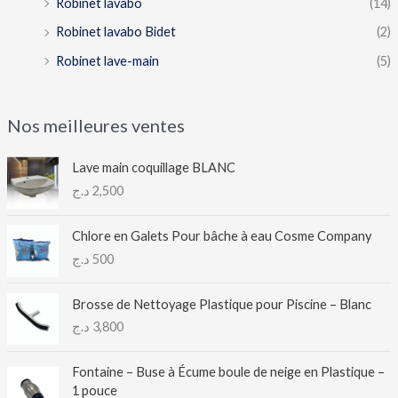
Robinet lavabo
(14)
Robinet lavabo Bidet
(2)
Robinet lave-main
(5)
Nos meilleures ventes
Lave main coquillage BLANC
د.ج
2,500
Chlore en Galets Pour bâche à eau Cosme Company
د.ج
500
Brosse de Nettoyage Plastique pour Piscine – Blanc
د.ج
3,800
Fontaine – Buse à Écume boule de neige en Plastique –
1 pouce