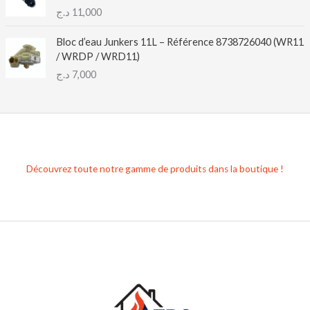
د.ج
11,000
Bloc d’eau Junkers 11L – Référence 8738726040 (WR11
/ WRDP / WRD11)
د.ج
7,000
Découvrez toute notre gamme de produits dans la boutique !