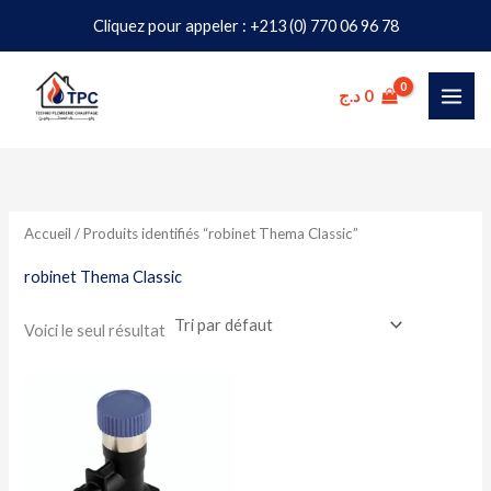
Aller
Cliquez pour appeler : +213 (0) 770 06 96 78
au
contenu
د.ج
0
Accueil
/ Produits identifiés “robinet Thema Classic”
robinet Thema Classic
Voici le seul résultat