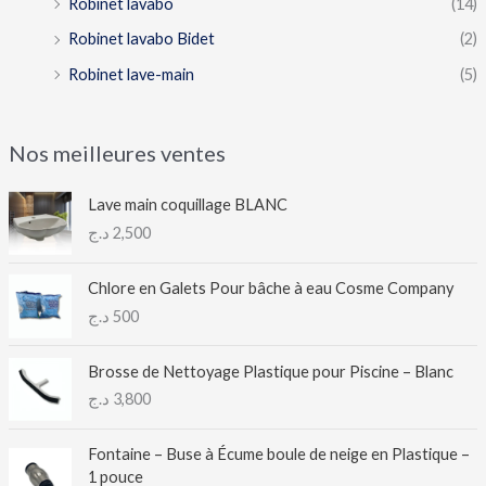
Robinet lavabo
(14)
Robinet lavabo Bidet
(2)
Robinet lave-main
(5)
Nos meilleures ventes
Lave main coquillage BLANC
د.ج
2,500
Chlore en Galets Pour bâche à eau Cosme Company
د.ج
500
Brosse de Nettoyage Plastique pour Piscine – Blanc
د.ج
3,800
Fontaine – Buse à Écume boule de neige en Plastique –
1 pouce