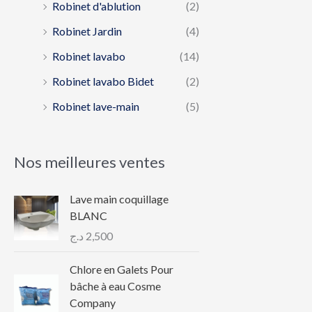
Robinet d'ablution
(2)
Robinet Jardin
(4)
Robinet lavabo
(14)
Robinet lavabo Bidet
(2)
Robinet lave-main
(5)
Nos meilleures ventes
Lave main coquillage
BLANC
د.ج
2,500
Chlore en Galets Pour
bâche à eau Cosme
Company