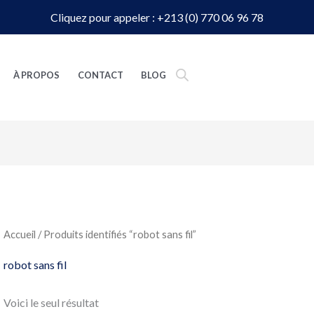
Cliquez pour appeler : +213 (0) 770 06 96 78
À PROPOS
CONTACT
BLOG
Accueil
/ Produits identifiés “robot sans fil”
robot sans fil
Voici le seul résultat