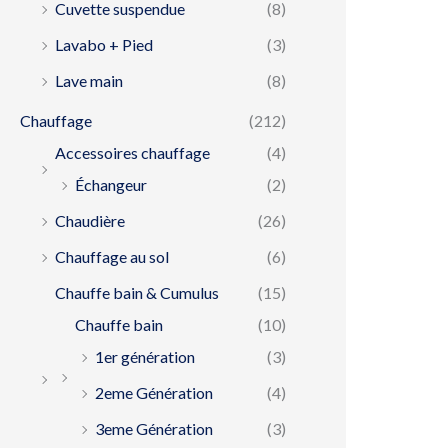
Cuvette suspendue
(8)
Lavabo + Pied
(3)
Lave main
(8)
Chauffage
(212)
Accessoires chauffage
(4)
Échangeur
(2)
Chaudière
(26)
Chauffage au sol
(6)
Chauffe bain & Cumulus
(15)
Chauffe bain
(10)
1er génération
(3)
2eme Génération
(4)
3eme Génération
(3)