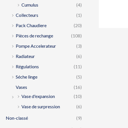
Cumulus
(4)
Collecteurs
(1)
Pack Chaudiere
(20)
Pièces de rechange
(108)
Pompe Accelerateur
(3)
Radiateur
(6)
Régulations
(11)
Séche linge
(5)
Vases
(16)
Vase d'expansion
(10)
Vase de surpression
(6)
Non-classé
(9)