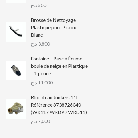
د.ج
500
Brosse de Nettoyage
Plastique pour Piscine –
Blanc
د.ج
3,800
Fontaine – Buse à Écume
boule de neige en Plastique
– 1 pouce
د.ج
11,000
Bloc d’eau Junkers 11L –
Référence 8738726040
(WR11 / WRDP / WRD11)
د.ج
7,000