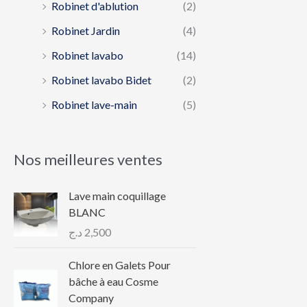
Robinet d'ablution
(2)
Robinet Jardin
(4)
Robinet lavabo
(14)
Robinet lavabo Bidet
(2)
Robinet lave-main
(5)
Nos meilleures ventes
Lave main coquillage
BLANC
د.ج
2,500
Chlore en Galets Pour
bâche à eau Cosme
Company