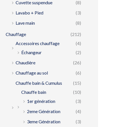
Cuvette suspendue
(8)
Lavabo + Pied
(3)
Lave main
(8)
Chauffage
(212)
Accessoires chauffage
(4)
Échangeur
(2)
Chaudière
(26)
Chauffage au sol
(6)
Chauffe bain & Cumulus
(15)
Chauffe bain
(10)
1er génération
(3)
2eme Génération
(4)
3eme Génération
(3)