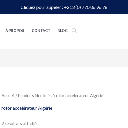
Cliquez pour appeler : +213 (0) 770 06 96 78
À PROPOS
CONTACT
BLOG
Accueil
/ Produits identifiés “rotor accélérateur Algérie”
rotor accélérateur Algérie
2 résultats affichés