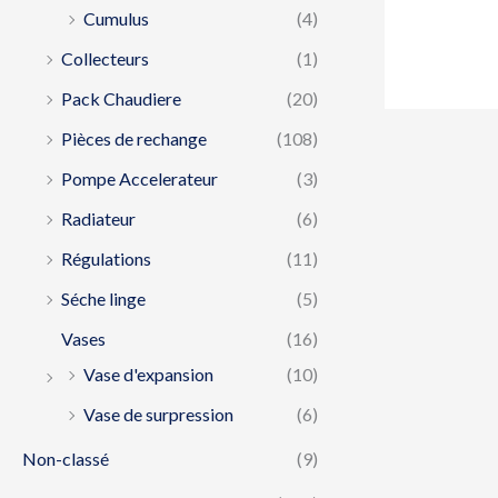
Cumulus
(4)
Collecteurs
(1)
Pack Chaudiere
(20)
Pièces de rechange
(108)
Pompe Accelerateur
(3)
Radiateur
(6)
Régulations
(11)
Séche linge
(5)
Vases
(16)
Vase d'expansion
(10)
Vase de surpression
(6)
Non-classé
(9)