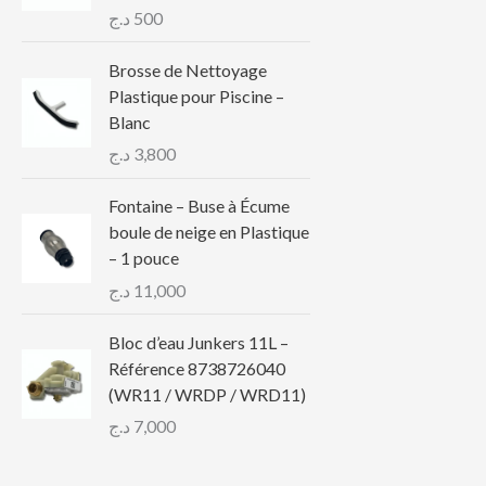
د.ج
500
Brosse de Nettoyage
Plastique pour Piscine –
Blanc
د.ج
3,800
Fontaine – Buse à Écume
boule de neige en Plastique
– 1 pouce
د.ج
11,000
Bloc d’eau Junkers 11L –
Référence 8738726040
(WR11 / WRDP / WRD11)
د.ج
7,000