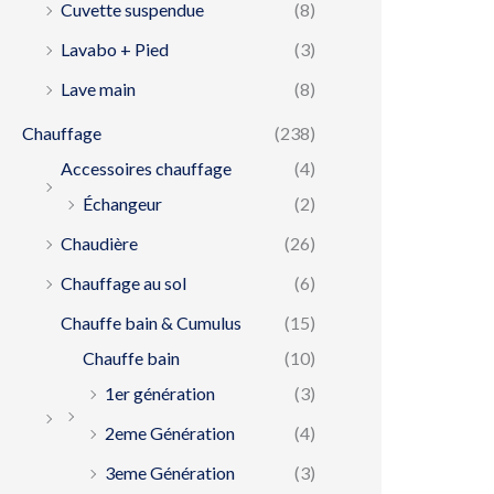
Cuvette suspendue
(8)
Lavabo + Pied
(3)
Lave main
(8)
Chauffage
(238)
Accessoires chauffage
(4)
Échangeur
(2)
Chaudière
(26)
Chauffage au sol
(6)
Chauffe bain & Cumulus
(15)
Chauffe bain
(10)
1er génération
(3)
2eme Génération
(4)
3eme Génération
(3)