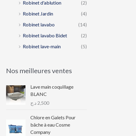
Robinet d'ablution
(2)
Robinet Jardin
(4)
Robinet lavabo
(14)
Robinet lavabo Bidet
(2)
Robinet lave-main
(5)
Nos meilleures ventes
Lave main coquillage
BLANC
د.ج
2,500
Chlore en Galets Pour
bâche à eau Cosme
Company