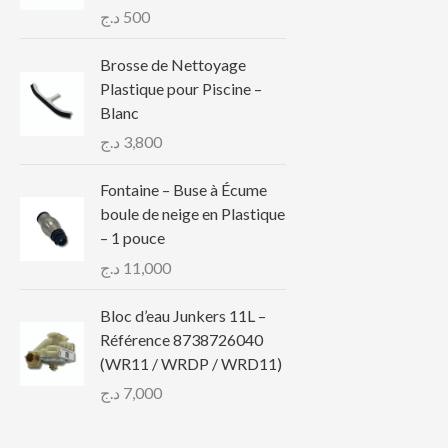
د.ج
500
Brosse de Nettoyage
Plastique pour Piscine –
Blanc
د.ج
3,800
Fontaine – Buse à Écume
boule de neige en Plastique
– 1 pouce
د.ج
11,000
Bloc d’eau Junkers 11L –
Référence 8738726040
(WR11 / WRDP / WRD11)
د.ج
7,000