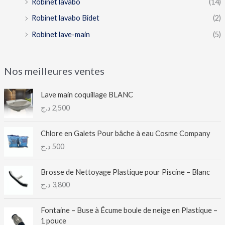
Robinet lavabo
(14)
Robinet lavabo Bidet
(2)
Robinet lave-main
(5)
Nos meilleures ventes
Lave main coquillage BLANC
د.ج
2,500
Chlore en Galets Pour bâche à eau Cosme Company
د.ج
500
Brosse de Nettoyage Plastique pour Piscine – Blanc
د.ج
3,800
Fontaine – Buse à Écume boule de neige en Plastique –
1 pouce