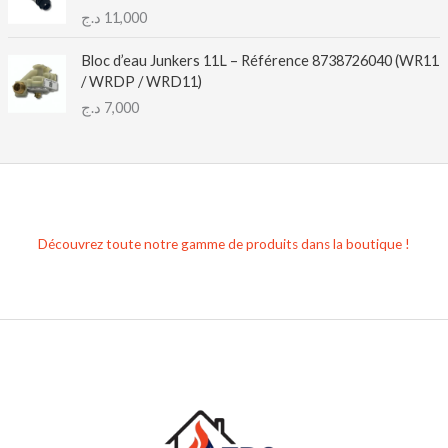
د.ج
11,000
Bloc d’eau Junkers 11L – Référence 8738726040 (WR11
/ WRDP / WRD11)
د.ج
7,000
Découvrez toute notre gamme de produits dans la boutique !