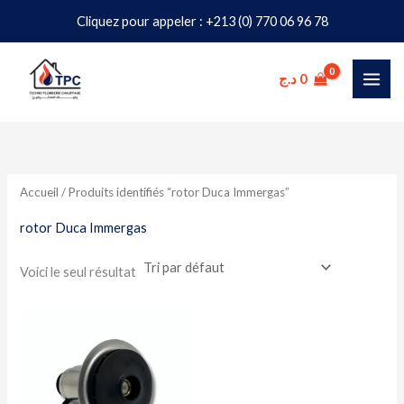
Aller
Cliquez pour appeler : +213 (0) 770 06 96 78
au
contenu
د.ج
0
Accueil
/ Produits identifiés “rotor Duca Immergas”
rotor Duca Immergas
Voici le seul résultat