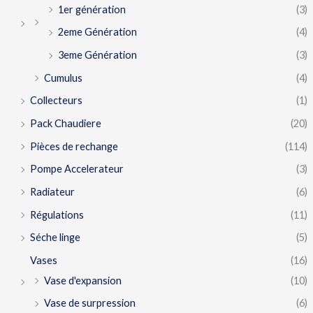
1er génération
(3)
2eme Génération
(4)
3eme Génération
(3)
Cumulus
(4)
Collecteurs
(1)
Pack Chaudiere
(20)
Pièces de rechange
(114)
Pompe Accelerateur
(3)
Radiateur
(6)
Régulations
(11)
Séche linge
(5)
Vases
(16)
Vase d'expansion
(10)
Vase de surpression
(6)