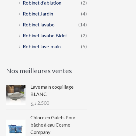
Robinet d'ablution
(2)
Robinet Jardin
(4)
Robinet lavabo
(14)
Robinet lavabo Bidet
(2)
Robinet lave-main
(5)
Nos meilleures ventes
Lave main coquillage
BLANC
د.ج
2,500
Chlore en Galets Pour
bâche à eau Cosme
Company