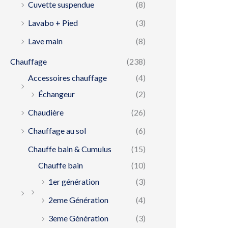
Cuvette suspendue
(8)
Lavabo + Pied
(3)
Lave main
(8)
Chauffage
(238)
Accessoires chauffage
(4)
Échangeur
(2)
Chaudière
(26)
Chauffage au sol
(6)
Chauffe bain & Cumulus
(15)
Chauffe bain
(10)
1er génération
(3)
2eme Génération
(4)
3eme Génération
(3)