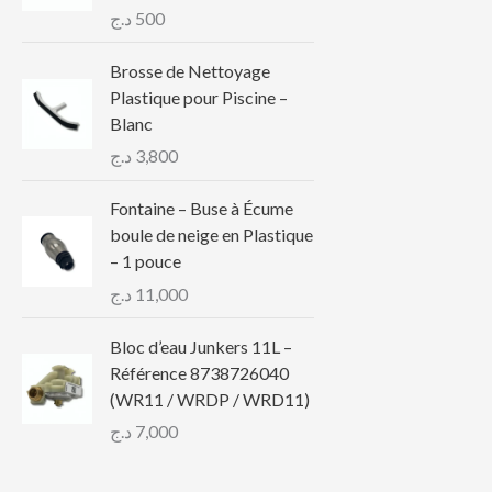
د.ج
500
Brosse de Nettoyage
Plastique pour Piscine –
Blanc
د.ج
3,800
Fontaine – Buse à Écume
boule de neige en Plastique
– 1 pouce
د.ج
11,000
Bloc d’eau Junkers 11L –
Référence 8738726040
(WR11 / WRDP / WRD11)
د.ج
7,000