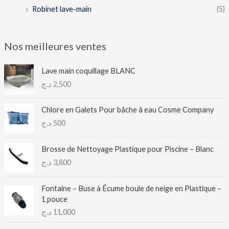
Robinet lave-main
(5)
Nos meilleures ventes
Lave main coquillage BLANC
د.ج
2,500
Chlore en Galets Pour bâche à eau Cosme Company
د.ج
500
Brosse de Nettoyage Plastique pour Piscine – Blanc
د.ج
3,800
Fontaine – Buse à Écume boule de neige en Plastique –
1 pouce
د.ج
11,000