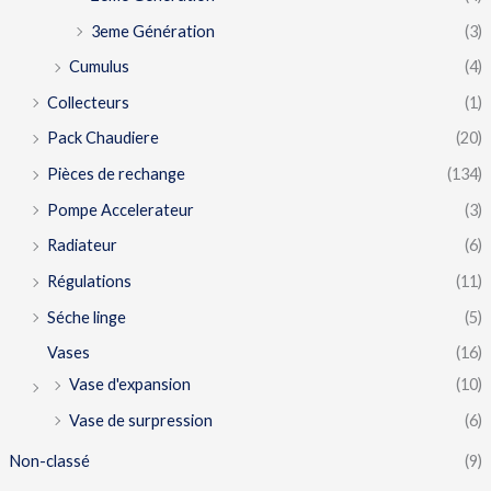
3eme Génération
(3)
Cumulus
(4)
Collecteurs
(1)
Pack Chaudiere
(20)
Pièces de rechange
(134)
Pompe Accelerateur
(3)
Radiateur
(6)
Régulations
(11)
Séche linge
(5)
Vases
(16)
Vase d'expansion
(10)
Vase de surpression
(6)
Non-classé
(9)