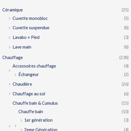
Céramique
(25)
Cuvette monobloc
(5)
Cuvette suspendue
(8)
Lavabo + Pied
(3)
Lave main
(8)
Chauffage
(238)
Accessoires chauffage
(4)
Échangeur
(2)
Chaudière
(26)
Chauffage au sol
(6)
Chauffe bain & Cumulus
(15)
Chauffe bain
(10)
1er génération
(3)
2eme Génération
(4)