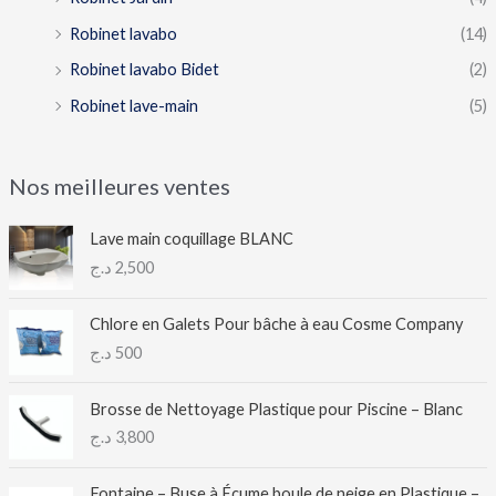
Robinet lavabo
(14)
Robinet lavabo Bidet
(2)
Robinet lave-main
(5)
Nos meilleures ventes
Lave main coquillage BLANC
د.ج
2,500
Chlore en Galets Pour bâche à eau Cosme Company
د.ج
500
Brosse de Nettoyage Plastique pour Piscine – Blanc
د.ج
3,800
Fontaine – Buse à Écume boule de neige en Plastique –