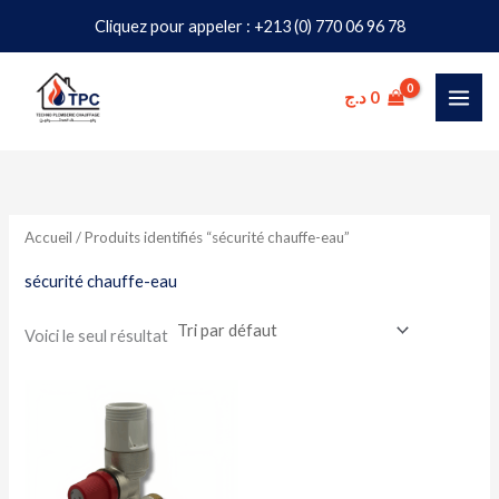
Aller
Cliquez pour appeler : +213 (0) 770 06 96 78
au
contenu
د.ج
0
Accueil
/ Produits identifiés “sécurité chauffe-eau”
sécurité chauffe-eau
Voici le seul résultat