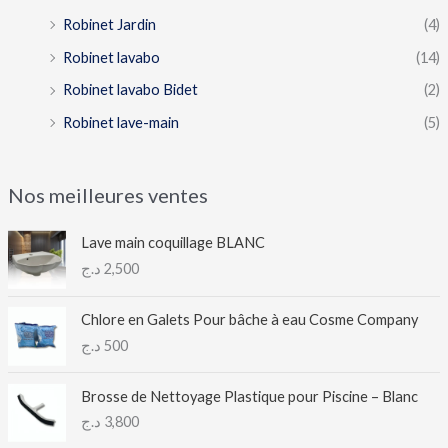
Robinet Jardin
(4)
Robinet lavabo
(14)
Robinet lavabo Bidet
(2)
Robinet lave-main
(5)
Nos meilleures ventes
Lave main coquillage BLANC
د.ج
2,500
Chlore en Galets Pour bâche à eau Cosme Company
د.ج
500
Brosse de Nettoyage Plastique pour Piscine – Blanc
د.ج
3,800