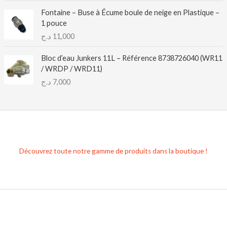
Fontaine – Buse à Écume boule de neige en Plastique –
1 pouce
د.ج
11,000
Bloc d’eau Junkers 11L – Référence 8738726040 (WR11
/ WRDP / WRD11)
د.ج
7,000
Découvrez toute notre gamme de produits dans la boutique !