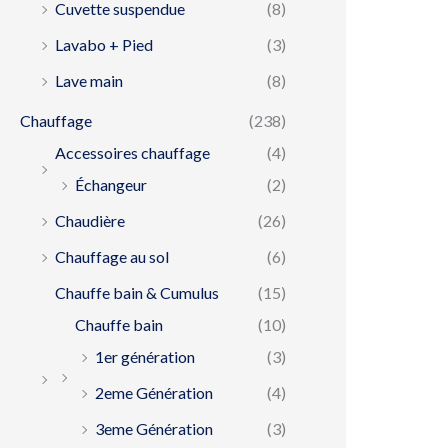
Cuvette suspendue
(8)
Lavabo + Pied
(3)
Lave main
(8)
Chauffage
(238)
Accessoires chauffage
(4)
Échangeur
(2)
Chaudière
(26)
Chauffage au sol
(6)
Chauffe bain & Cumulus
(15)
Chauffe bain
(10)
1er génération
(3)
2eme Génération
(4)
3eme Génération
(3)