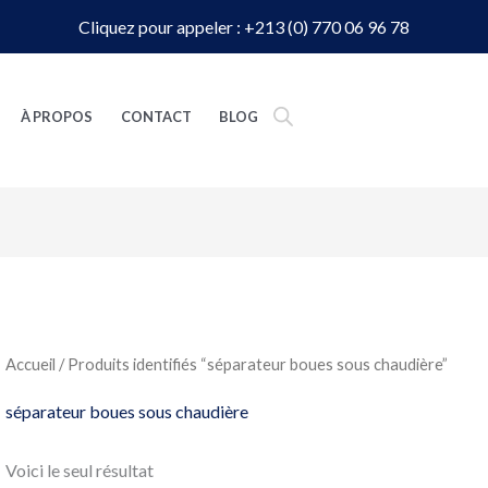
Cliquez pour appeler : +213 (0) 770 06 96 78
À PROPOS
CONTACT
BLOG
Accueil
/ Produits identifiés “séparateur boues sous chaudière”
séparateur boues sous chaudière
Voici le seul résultat