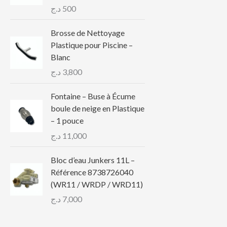
د.ج
500
Brosse de Nettoyage
Plastique pour Piscine –
Blanc
د.ج
3,800
Fontaine – Buse à Écume
boule de neige en Plastique
– 1 pouce
د.ج
11,000
Bloc d’eau Junkers 11L –
Référence 8738726040
(WR11 / WRDP / WRD11)
د.ج
7,000