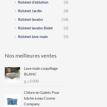
Robinet d'ablution
(2)
Robinet Jardin
(4)
Robinet lavabo
(14)
Robinet lavabo Bidet
(2)
Robinet lave-main
(5)
Nos meilleures ventes
Lave main coquillage
BLANC
د.ج
2,500
Chlore en Galets Pour
bâche à eau Cosme
Company