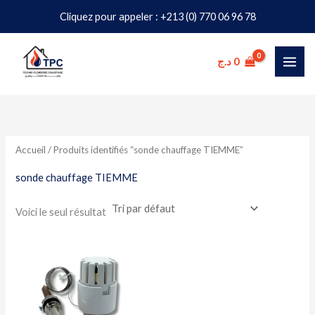
Aller
Cliquez pour appeler : +213 (0) 770 06 96 78
au
contenu
د.ج
0
Accueil
/ Produits identifiés “sonde chauffage TIEMME”
sonde chauffage TIEMME
Voici le seul résultat