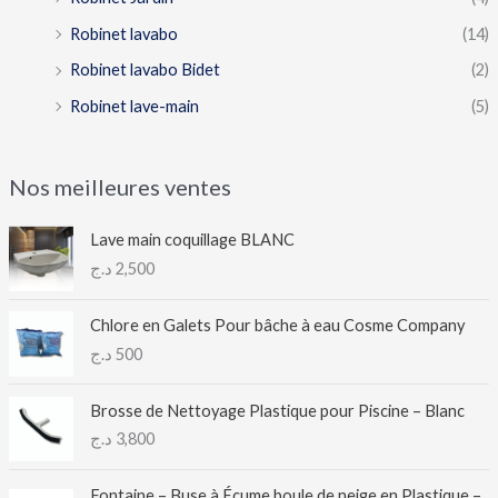
Robinet lavabo
(14)
Robinet lavabo Bidet
(2)
Robinet lave-main
(5)
Nos meilleures ventes
Lave main coquillage BLANC
د.ج
2,500
Chlore en Galets Pour bâche à eau Cosme Company
د.ج
500
Brosse de Nettoyage Plastique pour Piscine – Blanc
د.ج
3,800
Fontaine – Buse à Écume boule de neige en Plastique –