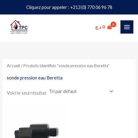
Aller
Cliquez pour appeler : +213 (0) 770 06 96 78
au
contenu
د.ج
0
Accueil
/ Produits identifiés “sonde pression eau Beretta”
sonde pression eau Beretta
Voici le seul résultat