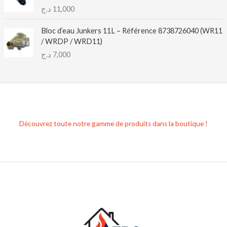
د.ج
11,000
Bloc d’eau Junkers 11L – Référence 8738726040 (WR11
/ WRDP / WRD11)
د.ج
7,000
Découvrez toute notre gamme de produits dans la boutique !