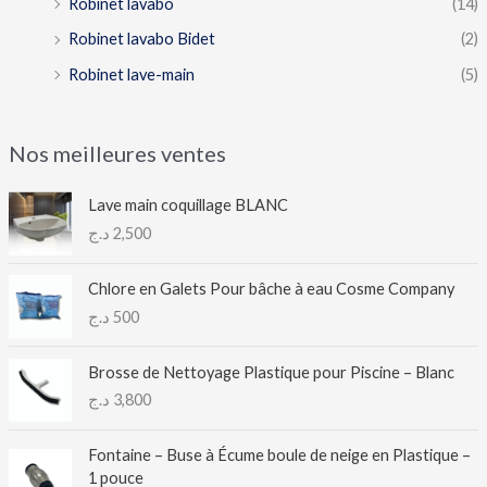
Robinet lavabo
(14)
Robinet lavabo Bidet
(2)
Robinet lave-main
(5)
Nos meilleures ventes
Lave main coquillage BLANC
د.ج
2,500
Chlore en Galets Pour bâche à eau Cosme Company
د.ج
500
Brosse de Nettoyage Plastique pour Piscine – Blanc
د.ج
3,800
Fontaine – Buse à Écume boule de neige en Plastique –
1 pouce