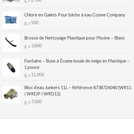
Chlore en Galets Pour bâche à eau Cosme Company
د.ج
500
Brosse de Nettoyage Plastique pour Piscine – Blanc
د.ج
3,800
Fontaine – Buse à Écume boule de neige en Plastique –
1 pouce
د.ج
11,000
Bloc d’eau Junkers 11L – Référence 8738726040 (WR11
/ WRDP / WRD11)
د.ج
7,000