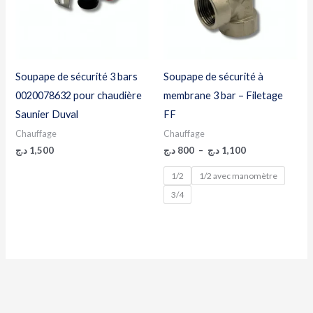
Soupape de sécurité 3 bars
Soupape de sécurité à
0020078632 pour chaudière
membrane 3 bar – Filetage
Saunier Duval
FF
Chauffage
Chauffage
د.ج
1,500
د.ج
800
–
د.ج
1,100
1/2
1/2 avec manomètre
3/4