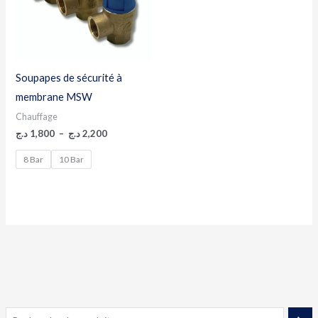
Soupapes de sécurité à
membrane MSW
Chauffage
د.ج
1,800
–
د.ج
2,200
8 Bar
10 Bar