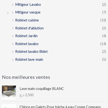
Mitigeur Lavabo
(2)
Mitigeur vasque
(7)
Robinet cuisine
(33)
Robinet d'ablution
(2)
Robinet Jardin
(4)
Robinet lavabo
(14)
Robinet lavabo Bidet
(2)
Robinet lave-main
(5)
Nos meilleures ventes
Lave main coquillage BLANC
د.ج
2,500
Chlore en Galets Pour bâche à eau Cosme Company