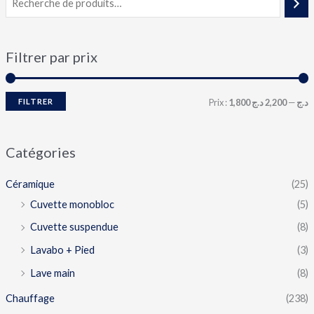
Filtrer par prix
FILTRER
Prix :
2,200 د.ج
—
1,800 د.ج
Catégories
Céramique
(25)
Cuvette monobloc
(5)
Cuvette suspendue
(8)
Lavabo + Pied
(3)
Lave main
(8)
Chauffage
(238)