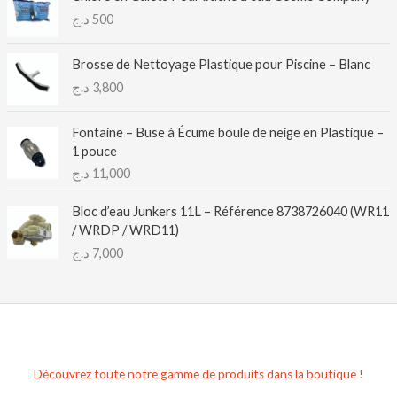
د.ج
500
Brosse de Nettoyage Plastique pour Piscine – Blanc
د.ج
3,800
Fontaine – Buse à Écume boule de neige en Plastique –
1 pouce
د.ج
11,000
Bloc d’eau Junkers 11L – Référence 8738726040 (WR11
/ WRDP / WRD11)
د.ج
7,000
Découvrez toute notre gamme de produits dans la boutique !