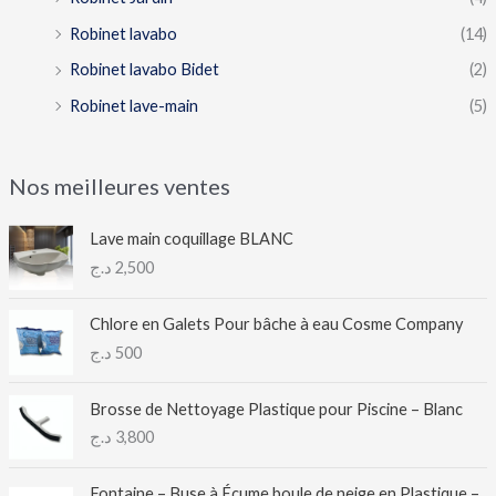
Robinet lavabo
(14)
Robinet lavabo Bidet
(2)
Robinet lave-main
(5)
Nos meilleures ventes
Lave main coquillage BLANC
د.ج
2,500
Chlore en Galets Pour bâche à eau Cosme Company
د.ج
500
Brosse de Nettoyage Plastique pour Piscine – Blanc
د.ج
3,800
Fontaine – Buse à Écume boule de neige en Plastique –