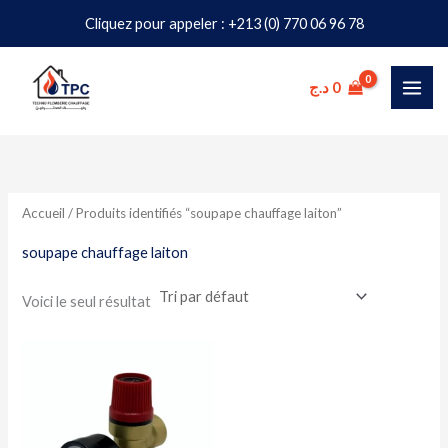
Aller
Cliquez pour appeler : +213 (0) 770 06 96 78
au
contenu
د.ج
0
Accueil
/ Produits identifiés “soupape chauffage laiton”
soupape chauffage laiton
Voici le seul résultat