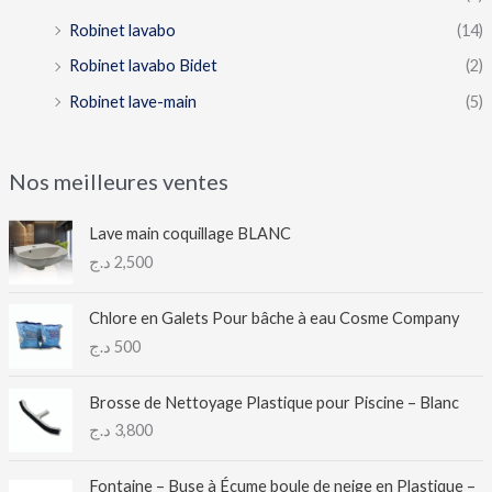
Robinet lavabo
(14)
Robinet lavabo Bidet
(2)
Robinet lave-main
(5)
Nos meilleures ventes
Lave main coquillage BLANC
د.ج
2,500
Chlore en Galets Pour bâche à eau Cosme Company
د.ج
500
Brosse de Nettoyage Plastique pour Piscine – Blanc
د.ج
3,800
Fontaine – Buse à Écume boule de neige en Plastique –