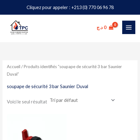
Aller
Cliquez pour appeler : +213 (0) 770 06 96 78
au
contenu
د.ج
0
Accueil
/ Produits identifiés “soupape de sécurité 3 bar Saunier
Duval”
soupape de sécurité 3 bar Saunier Duval
Voici le seul résultat