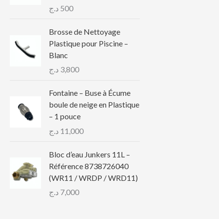
د.ج
500
Brosse de Nettoyage
Plastique pour Piscine –
Blanc
د.ج
3,800
Fontaine – Buse à Écume
boule de neige en Plastique
– 1 pouce
د.ج
11,000
Bloc d’eau Junkers 11L –
Référence 8738726040
(WR11 / WRDP / WRD11)
د.ج
7,000