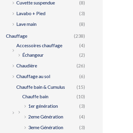
Cuvette suspendue
(8)
Lavabo + Pied
(3)
Lave main
(8)
Chauffage
(238)
Accessoires chauffage
(4)
Échangeur
(2)
Chaudière
(26)
Chauffage au sol
(6)
Chauffe bain & Cumulus
(15)
Chauffe bain
(10)
1er génération
(3)
2eme Génération
(4)
3eme Génération
(3)