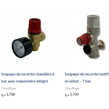
Soupape de sécurité chaudière 6
Soupape de sécurité multi
bar avec manomètre intégré
en laiton – 7 bar
Chauffage
Chauffage
د.ج
1,700
د.ج
1,700