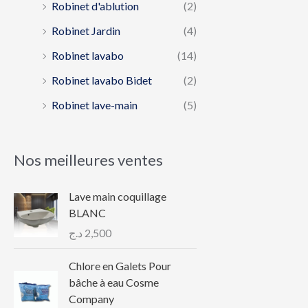
Robinet d'ablution
(2)
Robinet Jardin
(4)
Robinet lavabo
(14)
Robinet lavabo Bidet
(2)
Robinet lave-main
(5)
Nos meilleures ventes
Lave main coquillage
BLANC
د.ج
2,500
Chlore en Galets Pour
bâche à eau Cosme
Company