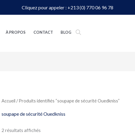
Cliquez pour appeler : +213 (0) 770 06 96 78
À PROPOS
CONTACT
BLOG
Accueil
/ Produits identifiés “soupape de sécurité Ouedkniss”
soupape de sécurité Ouedkniss
2 résultats affichés