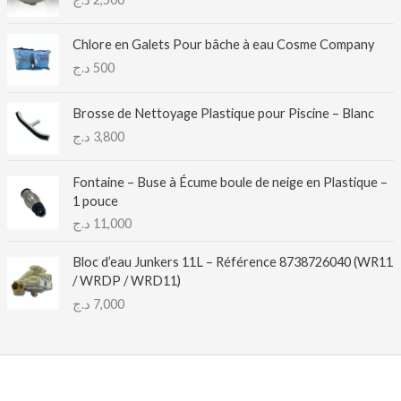
Chlore en Galets Pour bâche à eau Cosme Company
د.ج
500
Brosse de Nettoyage Plastique pour Piscine – Blanc
د.ج
3,800
Fontaine – Buse à Écume boule de neige en Plastique –
1 pouce
د.ج
11,000
Bloc d’eau Junkers 11L – Référence 8738726040 (WR11
/ WRDP / WRD11)
د.ج
7,000