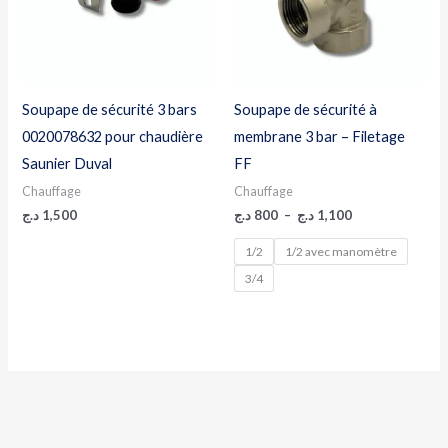
Soupape de sécurité 3 bars
Soupape de sécurité à
0020078632 pour chaudière
membrane 3 bar – Filetage
Saunier Duval
FF
Chauffage
Chauffage
د.ج
1,500
د.ج
800
–
د.ج
1,100
1/2
1/2 avec manomètre
3/4